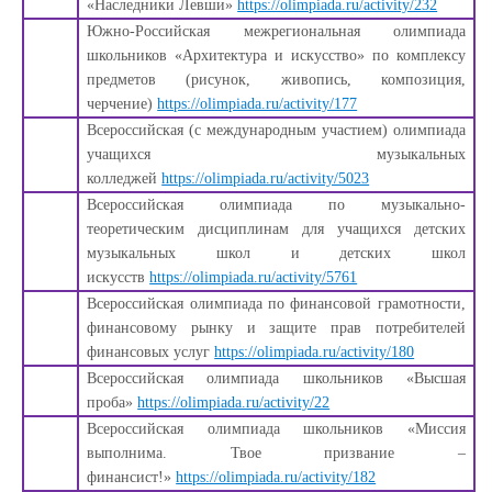
«Наследники Левши»
https://olimpiada.ru/activity/232
Южно-Российская межрегиональная олимпиада
школьников «Архитектура и искусство» по комплексу
предметов (рисунок, живопись, композиция,
черчение)
https://olimpiada.ru/activity/177
Всероссийская (с международным участием) олимпиада
учащихся музыкальных
колледжей
https://olimpiada.ru/activity/5023
Всероссийская олимпиада по музыкально-
теоретическим дисциплинам для учащихся детских
музыкальных школ и детских школ
искусств
https://olimpiada.ru/activity/5761
Всероссийская олимпиада по финансовой грамотности,
финансовому рынку и защите прав потребителей
финансовых услуг
https://olimpiada.ru/activity/180
Всероссийская олимпиада школьников «Высшая
проба»
https://olimpiada.ru/activity/22
Всероссийская олимпиада школьников «Миссия
выполнима. Твое призвание –
финансист!»
https://olimpiada.ru/activity/182