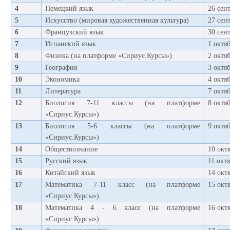
4
Немецкий язык
26 сен
5
Искусство (мировая художественная культура)
27 сен
6
Французский язык
30 сен
7
Испанский язык
1 октя
8
Физика (на платформе «Сириус.Курсы»)
2 октя
9
География
3 октя
10
Экономика
4 октя
11
Литература
7 октя
12
Биология 7-11 классы (на платформе
8 октя
«Сириус.Курсы»)
13
Биология 5-6 классы (на платформе
9 октя
«Сириус.Курсы»)
14
Обществознание
10 окт
15
Русский язык
11 окт
16
Китайский язык
14 окт
17
Математика 7-11 класс (на платформе
15 окт
«Сириус.Курсы»)
18
Математика 4 - 6 класс (на платформе
16 окт
«Сириус.Курсы»)