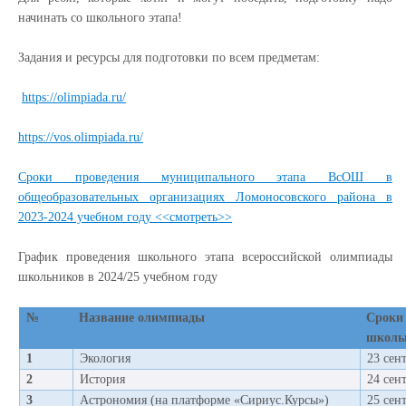
начинать со школьного этапа!
Задания и ресурсы для подготовки по всем предметам:
https://olimpiada.ru/
https://vos.olimpiada.ru/
Сроки проведения муниципального этапа ВсОШ в
общеобразовательных организациях Ломоносовского района в
2023-2024 учебном году <<смотреть>>
График проведения школьного этапа всероссийской олимпиады
школьников в 2024/25 учебном году
№
Название олимпиады
Срок
школьн
1
Экология
23 сен
2
История
24 сен
3
Астрономия (на платформе «Сириус.Курсы»)
25 сен