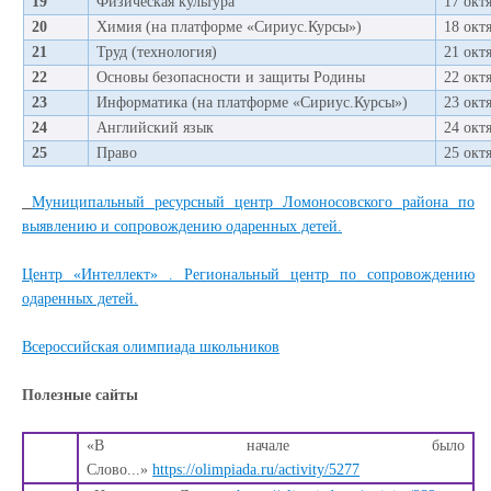
19
Физическая культура
17 окт
20
Химия (на платформе «Сириус.Курсы»)
18 окт
21
Труд (технология)
21 окт
22
Основы безопасности и защиты Родины
22 окт
23
Информатика (на платформе «Сириус.Курсы»)
23 окт
24
Английский язык
24 окт
25
Право
25 окт
Муниципальный ресурсный центр Ломоносовского района по
выявлению и сопровождению одаренных детей.
Центр «Интеллект» . Региональный центр по сопровождению
одаренных детей.
Всероссийская олимпиада школьников
Полезные сайты
«В начале было
Слово...»
https://olimpiada.ru/activity/5277