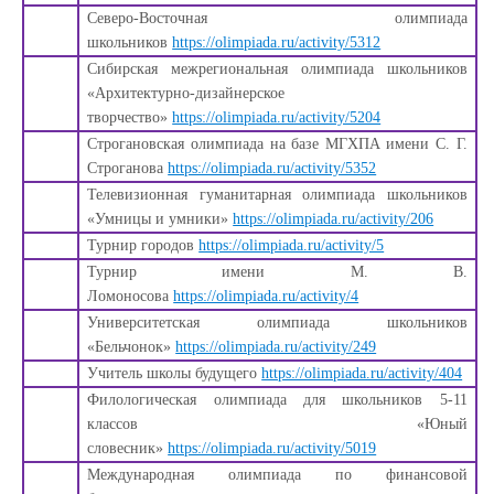
Северо-Восточная олимпиада
школьников
https://olimpiada.ru/activity/5312
Сибирская межрегиональная олимпиада школьников
«Архитектурно-дизайнерское
творчество»
https://olimpiada.ru/activity/5204
Строгановская олимпиада на базе МГХПА имени С. Г.
Строганова
https://olimpiada.ru/activity/5352
Телевизионная гуманитарная олимпиада школьников
«Умницы и умники»
https://olimpiada.ru/activity/206
Турнир городов
https://olimpiada.ru/activity/5
Турнир имени М. В.
Ломоносова
https://olimpiada.ru/activity/4
Университетская олимпиада школьников
«Бельчонок»
https://olimpiada.ru/activity/249
Учитель школы будущего
https://olimpiada.ru/activity/404
Филологическая олимпиада для школьников 5-11
классов «Юный
словесник»
https://olimpiada.ru/activity/5019
Международная олимпиада по финансовой