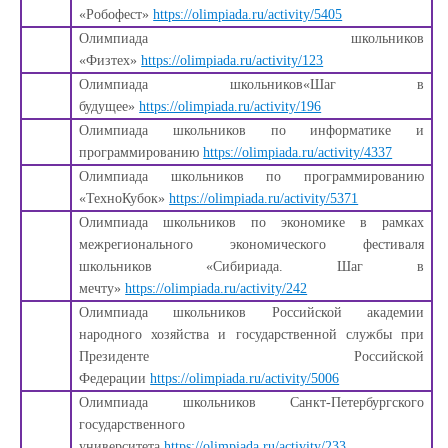
«Робофест»
https://olimpiada.ru/activity/5405
Олимпиада школьников
«Физтех»
https://olimpiada.ru/activity/123
Олимпиада школьников«Шаг в
будущее»
https://olimpiada.ru/activity/196
Олимпиада школьников по информатике и
программированию
https://olimpiada.ru/activity/4337
Олимпиада школьников по программированию
«ТехноКубок»
https://olimpiada.ru/activity/5371
Олимпиада школьников по экономике в рамках
межрегионального экономического фестиваля
школьников «Сибириада. Шаг в
мечту»
https://olimpiada.ru/activity/242
Олимпиада школьников Российской академии
народного хозяйства и государственной службы при
Президенте Российской
Федерации
https://olimpiada.ru/activity/5006
Олимпиада школьников Санкт-Петербургского
государственного
университета
https://olimpiada.ru/activity/233